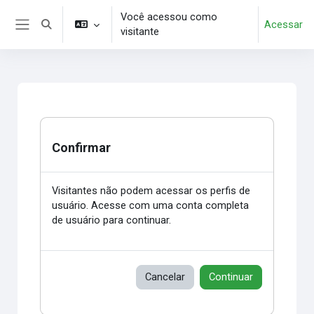
Ir para o conteúdo principal
Você acessou como
Acessar
Alternar entrada de pesquisa
visitante
Painel lateral
Confirmar
Visitantes não podem acessar os perfis de
usuário. Acesse com uma conta completa
de usuário para continuar.
Cancelar
Continuar