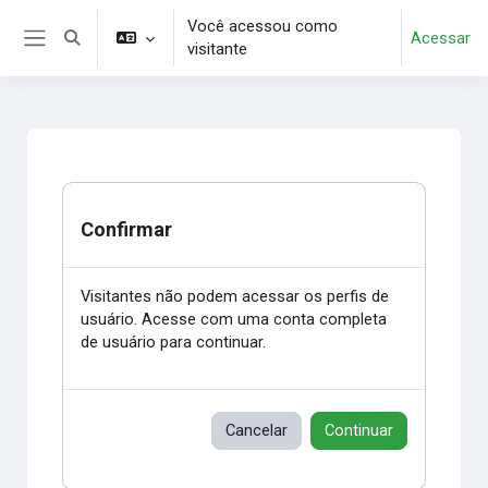
Ir para o conteúdo principal
Você acessou como
Acessar
Alternar entrada de pesquisa
visitante
Painel lateral
Confirmar
Visitantes não podem acessar os perfis de
usuário. Acesse com uma conta completa
de usuário para continuar.
Cancelar
Continuar