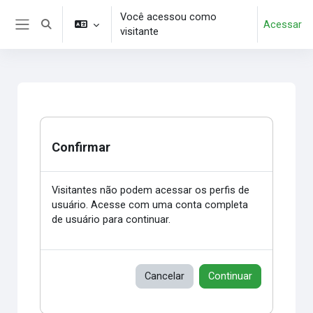
Ir para o conteúdo principal
Você acessou como
Acessar
Alternar entrada de pesquisa
visitante
Painel lateral
Confirmar
Visitantes não podem acessar os perfis de
usuário. Acesse com uma conta completa
de usuário para continuar.
Cancelar
Continuar