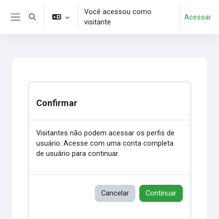
Ir para o conteúdo principal
Você acessou como
Acessar
Alternar entrada de pesquisa
visitante
Painel lateral
Confirmar
Visitantes não podem acessar os perfis de
usuário. Acesse com uma conta completa
de usuário para continuar.
Cancelar
Continuar