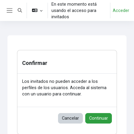
Salta al contenido principal
En este momento está
usando el acceso para
Acceder
Selector de búsqueda de entrada
Panel lateral
invitados
Confirmar
Los invitados no pueden acceder a los
perfiles de los usuarios. Acceda al sistema
con un usuario para continuar.
Cancelar
Continuar