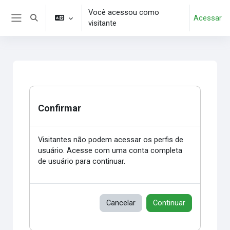
Ir para o conteúdo principal
Você acessou como
Acessar
Alternar entrada de pesquisa
visitante
Painel lateral
Confirmar
Visitantes não podem acessar os perfis de
usuário. Acesse com uma conta completa
de usuário para continuar.
Cancelar
Continuar