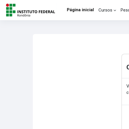
Ir para o conteúdo principal
Página inicial
Cursos
Pesq
V
c