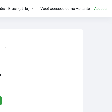
s - Brasil ‎(pt_br)‎
Você acessou como visitante
Acessar
e pesquisa
a