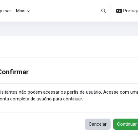
uisar
Mais
Portuguê
Alternar entrada d
Confirmar
isitantes não podem acessar os perfis de usuário. Acesse com um
onta completa de usuário para continuar.
Cancelar
Continuar