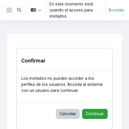
Salta al contenido principal
En este momento está
usando el acceso para
Acceder
Selector de búsqueda de entrada
Panel lateral
invitados
Confirmar
Los invitados no pueden acceder a los
perfiles de los usuarios. Acceda al sistema
con un usuario para continuar.
Cancelar
Continuar