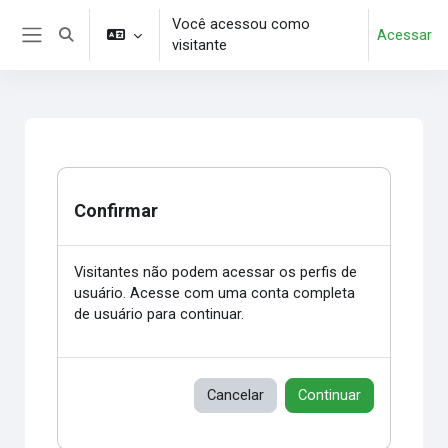
Ir para o conteúdo principal
Você acessou como
Acessar
Alternar entrada de pesquisa
visitante
Painel lateral
Confirmar
Visitantes não podem acessar os perfis de
usuário. Acesse com uma conta completa
de usuário para continuar.
Cancelar
Continuar