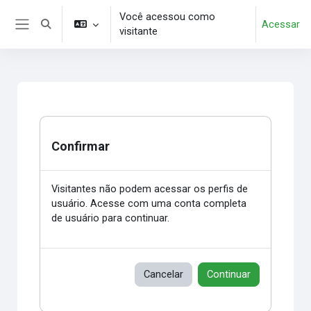
Ir para o conteúdo principal
Você acessou como
Acessar
Alternar entrada de pesquisa
visitante
Painel lateral
Confirmar
Visitantes não podem acessar os perfis de
usuário. Acesse com uma conta completa
de usuário para continuar.
Cancelar
Continuar