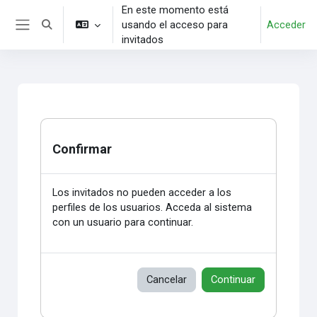
Salta al contenido principal
En este momento está
usando el acceso para
Acceder
Selector de búsqueda de entrada
Panel lateral
invitados
Confirmar
Los invitados no pueden acceder a los
perfiles de los usuarios. Acceda al sistema
con un usuario para continuar.
Cancelar
Continuar