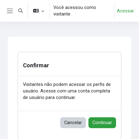
Ir para o conteúdo principal
Você acessou como
Acessar
Alternar entrada de pesquisa
visitante
Painel lateral
Confirmar
Visitantes não podem acessar os perfis de
usuário. Acesse com uma conta completa
de usuário para continuar.
Cancelar
Continuar