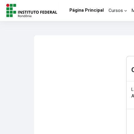
Salta al contenido principal
Página Principal
Cursos
L
A