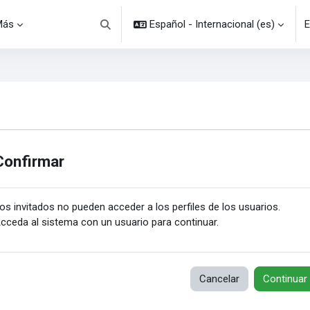
Más
Español - Internacional ‎(es)‎
E
Selector de búsqueda de entrada
Confirmar
os invitados no pueden acceder a los perfiles de los usuarios.
cceda al sistema con un usuario para continuar.
Cancelar
Continuar