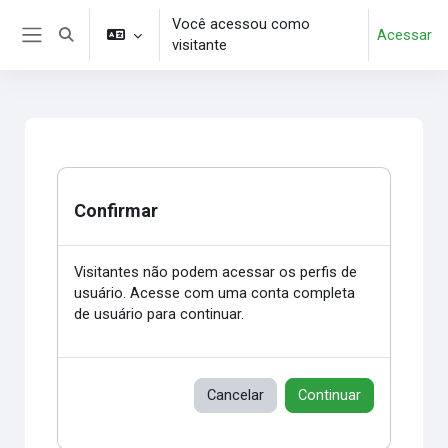
Ir para o conteúdo principal
Você acessou como
Acessar
Alternar entrada de pesquisa
visitante
Painel lateral
Confirmar
Visitantes não podem acessar os perfis de
usuário. Acesse com uma conta completa
de usuário para continuar.
Cancelar
Continuar