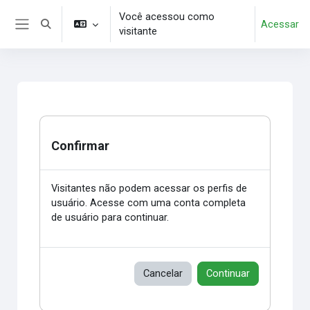
Ir para o conteúdo principal
Você acessou como
Acessar
Alternar entrada de pesquisa
visitante
Painel lateral
Confirmar
Visitantes não podem acessar os perfis de
usuário. Acesse com uma conta completa
de usuário para continuar.
Cancelar
Continuar