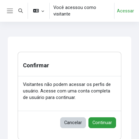
Ir para o conteúdo principal
Você acessou como
Acessar
Alternar entrada de pesquisa
visitante
Painel lateral
Confirmar
Visitantes não podem acessar os perfis de
usuário. Acesse com uma conta completa
de usuário para continuar.
Cancelar
Continuar