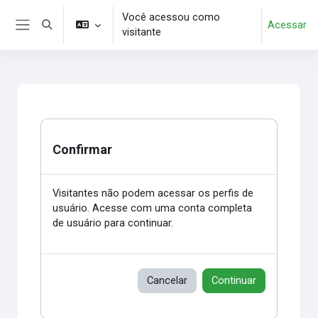
Ir para o conteúdo principal
Você acessou como
Acessar
Alternar entrada de pesquisa
visitante
Painel lateral
Confirmar
Visitantes não podem acessar os perfis de
usuário. Acesse com uma conta completa
de usuário para continuar.
Cancelar
Continuar