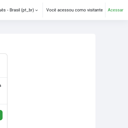
s - Brasil ‎(pt_br)‎
Você acessou como visitante
Acessar
e pesquisa
a