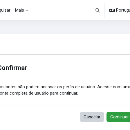
uisar
Mais
Portuguê
Alternar entrada d
Confirmar
isitantes não podem acessar os perfis de usuário. Acesse com um
onta completa de usuário para continuar.
Cancelar
Continuar