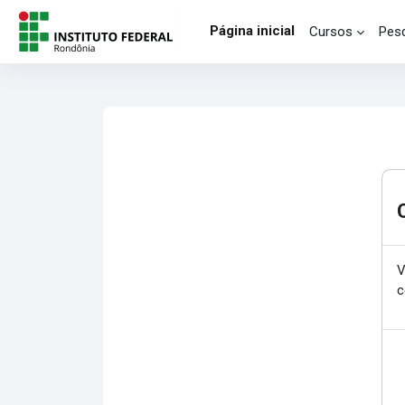
Ir para o conteúdo principal
Página inicial
Cursos
Pesq
V
c