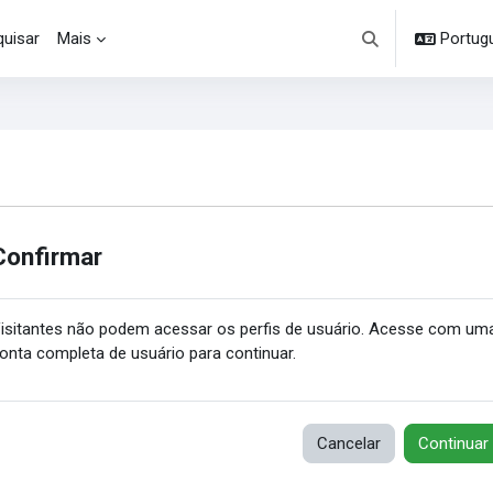
uisar
Mais
Portuguê
Alternar entrada d
Confirmar
isitantes não podem acessar os perfis de usuário. Acesse com um
onta completa de usuário para continuar.
Cancelar
Continuar