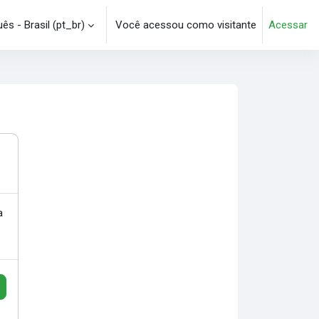
s - Brasil ‎(pt_br)‎
Você acessou como visitante
Acessar
e pesquisa
a