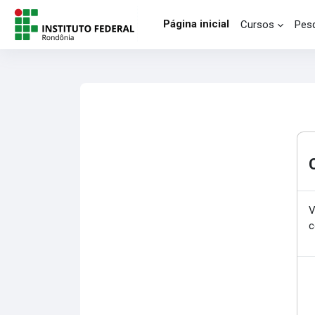
Ir para o conteúdo principal
Página inicial
Cursos
Pesq
V
c