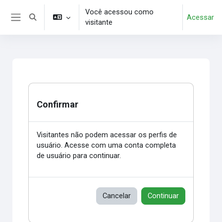
Ir para o conteúdo principal
Você acessou como
Acessar
Alternar entrada de pesquisa
visitante
Painel lateral
Confirmar
Visitantes não podem acessar os perfis de
usuário. Acesse com uma conta completa
de usuário para continuar.
Cancelar
Continuar