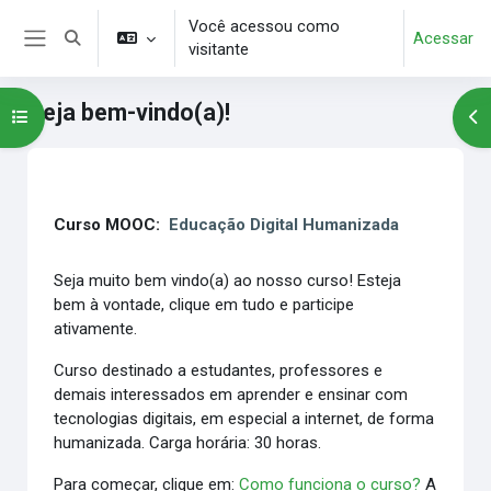
Ir para o conteúdo principal
Você acessou como
Acessar
Alternar entrada de pesquisa
visitante
Painel lateral
Seja bem-vindo(a)!
Abrir índice do curso
Abr
Blocos
Contorno da seção
Curso MOOC:
Educação Digital Humanizada
Seja muito bem vindo(a) ao nosso curso! Esteja
bem à vontade, clique em tudo e participe
ativamente.
Curso destinado a estudantes, professores e
demais interessados em aprender e ensinar com
tecnologias digitais, em especial a internet, de forma
humanizada. Carga horária: 30 horas.
Para começar, clique em:
Como funciona o curso?
A