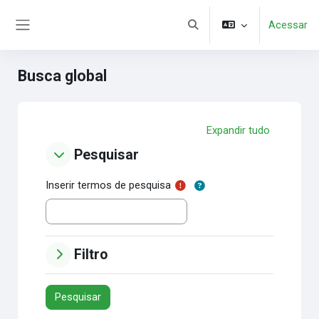
Ir para o conteúdo principal
Acessar
Alternar entrada de pesquis
Painel lateral
Busca global
Expandir tudo
Pesquisar
Pesquisar
Pesquisar
Inserir termos de pesquisa
Filtro
Filtro
Filtro