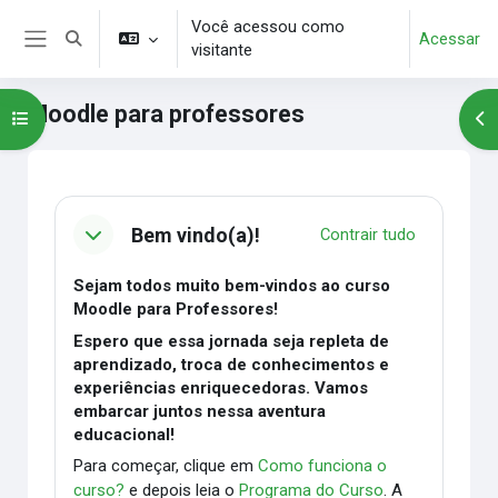
Ir para o conteúdo principal
Você acessou como
Acessar
Alternar entrada de pesquisa
visitante
Painel lateral
Moodle para professores
Abrir índice do curso
Abr
Blocos
Contorno da seção
Bem vindo(a)!
Contrair tudo
Sejam todos muito bem-vindos ao curso
Moodle para Professores!
Espero que essa jornada seja repleta de
aprendizado, troca de conhecimentos e
experiências enriquecedoras. Vamos
embarcar juntos nessa aventura
educacional!
Para começar, clique em
Como funciona o
curso?
e depois leia o
Programa do Curso
. A