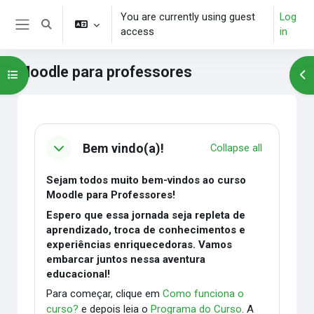
Skip to main content
You are currently using guest
Log
Toggle search input
access
in
Side panel
Moodle para professores
Open course index
Op
Blocks
Section outline
Bem vindo(a)!
Collapse all
Sejam todos muito bem-vindos ao curso
Moodle para Professores!
Espero que essa jornada seja repleta de
aprendizado, troca de conhecimentos e
experiências enriquecedoras. Vamos
embarcar juntos nessa aventura
educacional!
Para começar, clique em
Como funciona o
curso?
e depois leia o
Programa do Curso
. A