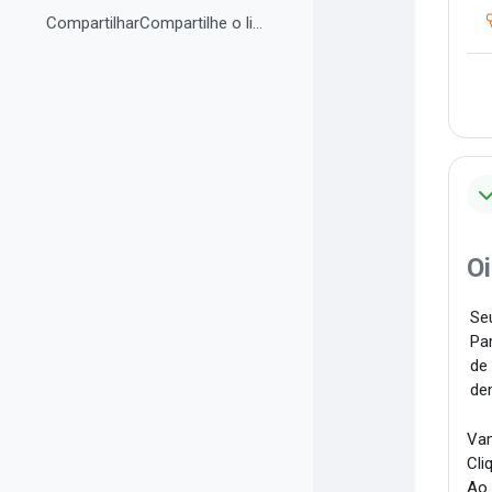
CompartilharCompartilhe o link do curso em suas re...
Oi
Seu
Par
de
de
Vam
Cli
Ao 