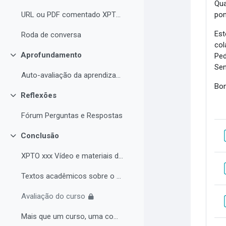
Qua
po
URL ou PDF comentado XPTOXXXXX
Est
Roda de conversa
col
Aprofundamento
Ped
Contrair
Sen
Auto-avaliação da aprendizagem
Bon
Reflexões
Contrair
Fórum Perguntas e Respostas
Conclusão
Contrair
XPTO xxx Vídeo e materiais de leitura complementar
Textos acadêmicos sobre o curso (para aprofundamento opcional)
Avaliação do curso
Mais que um curso, uma comunidade de aprendizagem!...