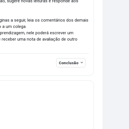
ião, sugere novas leituras e responde aos
inas a seguir, leia os comentários dos demais
o a um colega.
 aprendizagem, nele poderá escrever um
 e receber uma nota de avaliação de outro
Conclusão