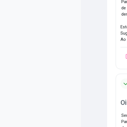
Par
de
de
Est
Sug
Ao 
Oi
Seu
Par