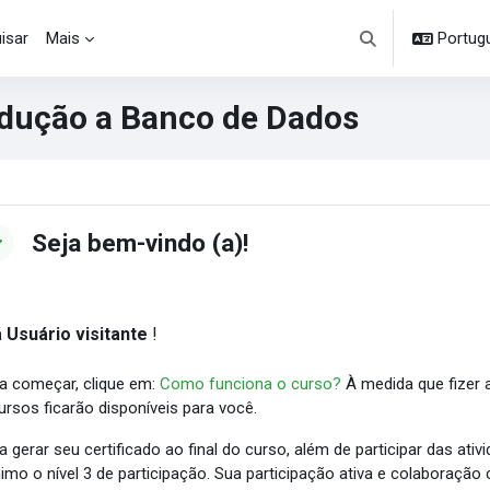
isar
Mais
Portuguê
Alternar entrada d
odução a Banco de Dados
cos
ntorno da seção
Seja bem-vindo (a)!
 Usuário visitante
!
a começar, clique em:
Como funciona o curso?
À medida que fizer a
ursos ficarão disponíveis para você.
a gerar seu certificado ao final do curso, além de participar das ati
imo o nível 3 de participação. Sua
participação ativa e colaboração