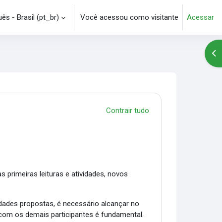
s - Brasil ‎(pt_br)‎
Você acessou como visitante
Acessar
e pesquisa
Abr
Contrair tudo
s primeiras leituras e atividades, novos
vidades propostas, é necessário alcançar no
 com os demais participantes é fundamental.