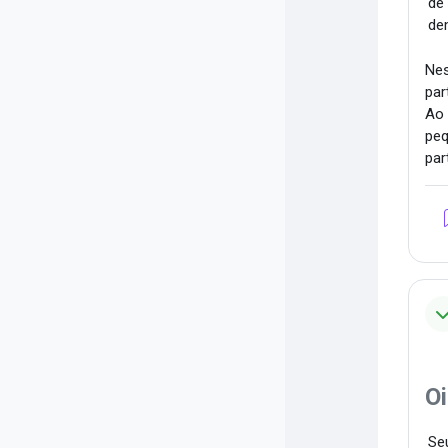
de
de
Nes
par
Ao 
peq
par
Oi
Seu