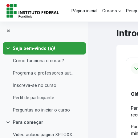
Ir para o conteúdo principal
Página inicial
Cursos
Pesqu
Intr
Seja bem-vindo (a)!
Contrair
Blo
Co
Como funciona o curso?
Programa e professores autores
Inscreva-se no curso
Olá
Perfil de participante
Par
Perguntas ao iniciar o curso
rec
Para começar
Contrair
Par
mín
Video aulaou pagina XPTOXXXX