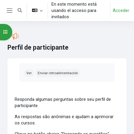
Salta al contenido principal
En este momento está
usando el acceso para
Acceder
Selector de búsqueda de entrada
Panel lateral
invitados
Abrir índice del curso
Perfil de participante
Requisitos de finalización
Ver
Enviar retroalimentación
Responda algumas perguntas sobre seu perfil de
participante.
As respostas são anônimas e ajudam a aprimorar
os cursos.