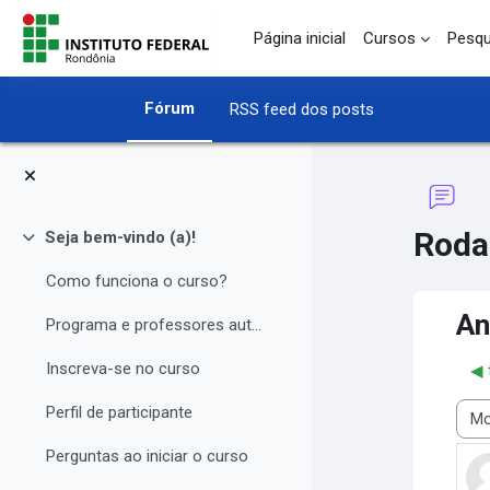
Ir para o conteúdo principal
Página inicial
Cursos
Pesqu
Fórum
RSS feed dos posts
Roda
Seja bem-vindo (a)!
Contrair
Como funciona o curso?
An
Programa e professores autores
Inscreva-se no curso
◀︎
Perfil de participante
Modo
Perguntas ao iniciar o curso