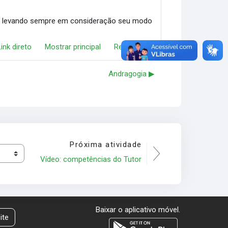
ia, levando sempre em consideração seu modo
Link direto
Mostrar principal
Responder
Andragogia ▶︎
Próxima atividade
Vídeo: competências do Tutor
Baixar o aplicativo móvel.
ite