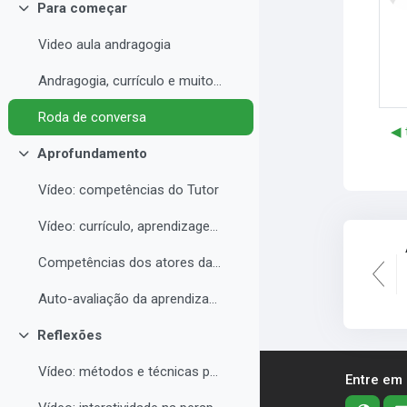
Para começar
Contrair
Video aula andragogia
Andragogia, currículo e muito mais
Roda de conversa
◀︎
Aprofundamento
Contrair
Vídeo: competências do Tutor
Vídeo: currículo, aprendizagem e docência para EAD
Competências dos atores da educação a distância professor, tutor e aluno
Auto-avaliação da aprendizagem
Reflexões
Contrair
Vídeo: métodos e técnicas para EAD
Entre em