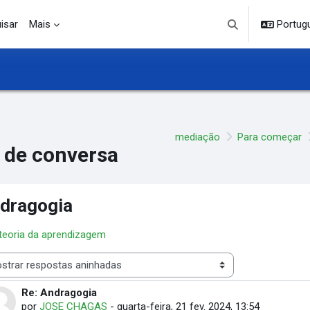
isar
Mais
Portuguê
Alternar entrada d
mediação
Para começar
 de conversa
dragogia
 teoria da aprendizagem
 de visualização
Re: Andragogia
Número de respostas: 0
por
JOSE CHAGAS
-
quarta-feira, 21 fev. 2024, 13:54