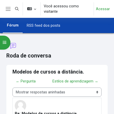
Ir para o conteúdo principal
Você acessou como
Acessar
Alternar entrada de pesquisa
visitante
Painel lateral
Fórum
RSS feed dos posts
Abrir índice do curso
Roda de conversa
Modelos de cursos a distância.
← Pergunta
Estilos de aprendizagem →
Modo de visualização
Re: Modelos de cursos a distância.
Número de respostas: 0