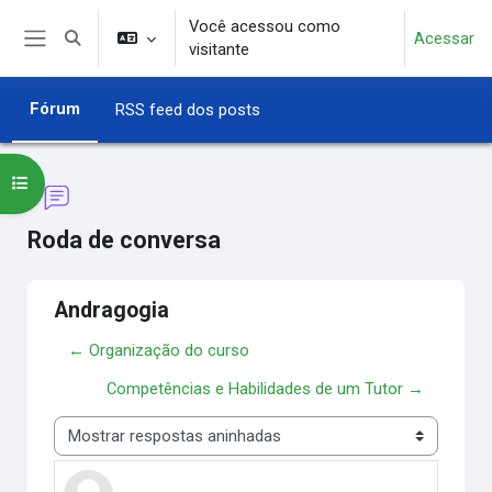
Ir para o conteúdo principal
Você acessou como
Acessar
Alternar entrada de pesquisa
visitante
Painel lateral
Fórum
RSS feed dos posts
Abrir índice do curso
Roda de conversa
Andragogia
← Organização do curso
Competências e Habilidades de um Tutor →
Modo de visualização