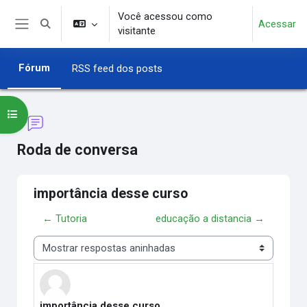
Ir para o conteúdo principal
Você acessou como
Acessar
Alternar entrada de pesquisa
visitante
Painel lateral
Fórum
RSS feed dos posts
Abrir índice do curso
Roda de conversa
importância desse curso
← Tutoria
educação a distancia →
Modo de visualização
importância desse curso
Número de respostas: 0