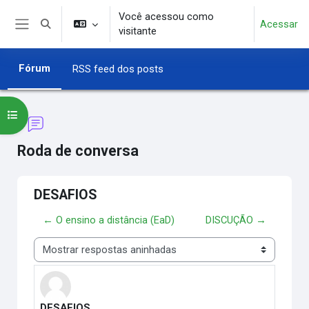
Ir para o conteúdo principal
Você acessou como
Acessar
Alternar entrada de pesquisa
visitante
Painel lateral
Fórum
RSS feed dos posts
Abrir índice do curso
Roda de conversa
DESAFIOS
← O ensino a distância (EaD)
DISCUÇÃO →
Modo de visualização
DESAFIOS
Número de respostas: 0