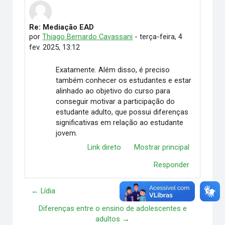
Re: Mediação EAD
Número de respostas: 0
por
Thiago Bernardo Cavassani
-
terça-feira, 4
fev. 2025, 13:12
Exatamente. Além disso, é preciso
também conhecer os estudantes e estar
alinhado ao objetivo do curso para
conseguir motivar a participação do
estudante adulto, que possui diferenças
significativas em relação ao estudante
jovem.
Link direto
Mostrar principal
Responder
← Lídia
Diferenças entre o ensino de adolescentes e
adultos →