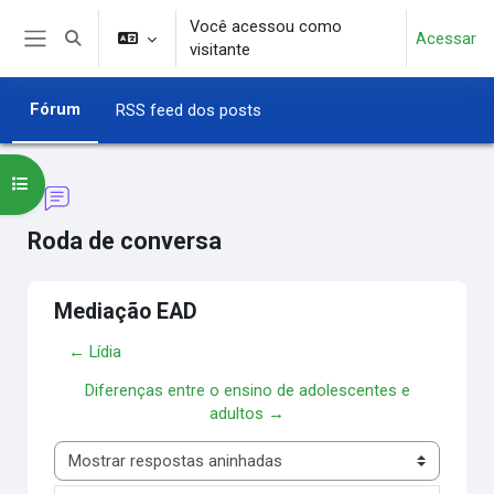
Ir para o conteúdo principal
Você acessou como
Acessar
Alternar entrada de pesquisa
visitante
Painel lateral
Fórum
RSS feed dos posts
Abrir índice do curso
Roda de conversa
Mediação EAD
← Lídia
Diferenças entre o ensino de adolescentes e
adultos →
Modo de visualização