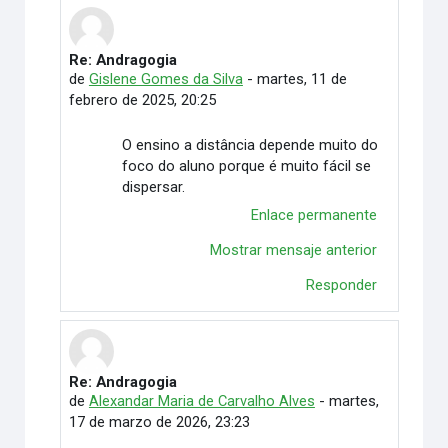
Re: Andragogia
En respuesta a Eugenio Fábio Ferreira Rodrigues
de
Gislene Gomes da Silva
-
martes, 11 de
febrero de 2025, 20:25
O ensino a distância depende muito do
foco do aluno porque é muito fácil se
dispersar.
Enlace permanente
Mostrar mensaje anterior
Responder
Re: Andragogia
En respuesta a Eugenio Fábio Ferreira Rodrigues
de
Alexandar Maria de Carvalho Alves
-
martes,
17 de marzo de 2026, 23:23