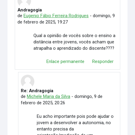
Andragogia
Número de respuestas: 7
de
Eugenio Fábio Ferreira Rodrigues
-
domingo, 9
de febrero de 2025, 19:27
Qual a opinião de vocês sobre o ensino a
distância entre jovens, vocês acham que
atrapalha o aprendizado do discente????
Enlace permanente
Responder
Re: Andragogia
En respuesta a Eugenio Fábio Ferreira Rodrigues
de
Michele Maria da Silva
-
domingo, 9 de
febrero de 2025, 20:26
Eu acho importante pois pode ajudar o
jovem a desenvolver a autonomia, no
entanto precisa da