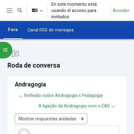
Salta al contenido principal
En este momento está
usando el acceso para
Acceder
Selector de búsqueda de entrada
Panel lateral
invitados
Foro
Canal RSS de mensajes
Abrir índice del curso
Roda de conversa
Andragogia
← Reflexão sobre Andragogia x Pedagogia
A ligação da Andragogia com o EAD →
Mostrar modo