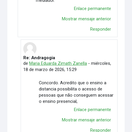
mediador.
Enlace permanente
Mostrar mensaje anterior
Responder
Re: Andragogia
En respuesta a Joana Paula Firmino de Araujo
de
Maria Eduarda Zimath Zanella
-
miércoles,
18 de marzo de 2026, 15:29
Concordo. Acredito que o ensino a
distancia possibilita o acesso de
pessoas que não conseguem acessar
o ensino presencial,
Enlace permanente
Mostrar mensaje anterior
Responder