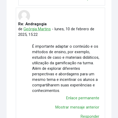
Re: Andragogia
En respuesta a Eugenio Fábio Ferreira Rodrigues
de
Geórgia Martins
-
lunes, 10 de febrero de
2025, 15:22
É importante adaptar o conteúdo e os
métodos de ensino, por exemplo,
estudos de caso e materiais didáticos,
utilização da gamificação na turma.
Além de explorar diferentes
perspectivas e abordagens para um
mesmo tema e incentivar os alunos a
compartilharem suas experiências e
conhecimentos.
Enlace permanente
Mostrar mensaje anterior
Responder