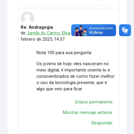
Re: Andragogia
En respuesta a Eugenio Fábio Ferreira Rodrigues
de
Jamila do Carmo Silva Ribeiro
-
martes, 11 de
febrero de 2025, 14:37
Nota 100 para sua pergunta:
Os jovens de hoje, eles nasceram no
meio digital, é importante orienta-lo e
conscientizados de como fazer melhor
o uso da tecnologia presente, que é
algo que veio para ficar.
Enlace permanente
Mostrar mensaje anterior
Responder