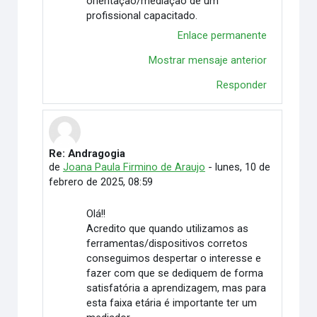
orientação/mediação de um
profissional capacitado.
Enlace permanente
Mostrar mensaje anterior
Responder
Re: Andragogia
En respuesta a Eugenio Fábio Ferreira Rodrigues
de
Joana Paula Firmino de Araujo
-
lunes, 10 de
febrero de 2025, 08:59
Olá!!
Acredito que quando utilizamos as
ferramentas/dispositivos corretos
conseguimos despertar o interesse e
fazer com que se dediquem de forma
satisfatória a aprendizagem, mas para
esta faixa etária é importante ter um