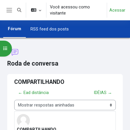
Ir para o conteúdo principal
Você acessou como
Acessar
Alternar entrada de pesquisa
visitante
Painel lateral
Fórum
RSS feed dos posts
Abrir índice do curso
Roda de conversa
COMPARTILHANDO
← Ead distância
IDÉIAS →
Modo de visualização
COMPARTILHANDO
Número de respostas: 0