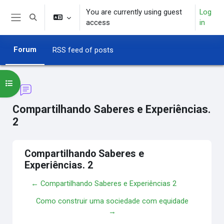
Skip to main content
You are currently using guest
Log
Toggle search input
access
in
Side panel
Forum
RSS feed of posts
Open course index
Compartilhando Saberes e Experiências.
2
Compartilhando Saberes e
Experiências. 2
← Compartilhando Saberes e Experiências 2
Como construir uma sociedade com equidade
→