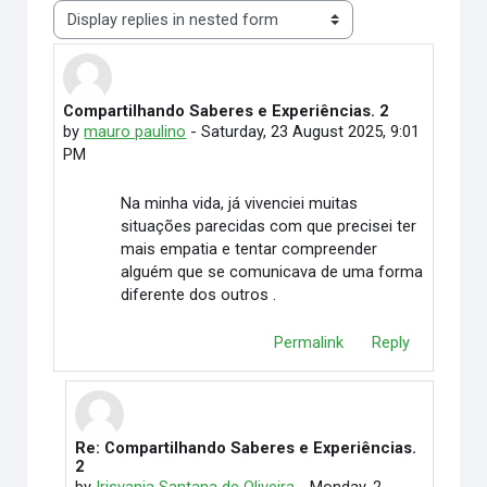
Display mode
Compartilhando Saberes e Experiências. 2
Number of replies: 1
by
mauro paulino
-
Saturday, 23 August 2025, 9:01
PM
Na minha vida, já vivenciei muitas
situações parecidas com que precisei ter
mais empatia e tentar compreender
alguém que se comunicava de uma forma
diferente dos outros .
Permalink
Reply
Re: Compartilhando Saberes e Experiências.
In reply to mauro paulino
2