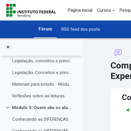
O Instituto Federal de Rondônia - IFRO
Ir para o conteúdo principal
Página inicial
Cursos
Pesqu
Núcleo de Atendimento às Pessoas com Necessidades Educacionais Específicas (NAPNE)
Materiais complementares do Módulo 1
Fórum
RSS feed dos posts
Compartilhando Saberes e Experiências.
Módulo 2: Legislação, Conceitos e princípios da educação inclusiva.
Contrair
Legislação, conceitos e princípios da educação inclusiva.
Comp
Legislação, Conceitos e princípios da educação inclusiva (parte 2)
Exper
Materiais para estudo - Módulo 2.
Co
Reflexões sobre as leituras.
Módulo 3: Quem são os alunos da educação inclusiva.
◀︎
Contrair
Conhecendo as DIFERENÇAS para promover a IGUALDADE com EQUIDADE.