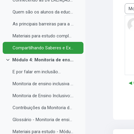
Conhecendo as DIFERENÇAS para promover a IGUALDADE com EQUIDADE.
Modo
Quem são os alunos da educação inclusiva.
As principais barreiras para a inclusão.
Materiais para estudo complementar - Módulo 3.
Compartilhando Saberes e Experiências. 2
Módulo 4: Monitoria de ensino inclusiva no processo formativo de estudantes com Necessidades Educacionais Específicas - NEE no contexto da Educação Profissional e Tecnológica.
Contrair
E por falar em inclusão...
◀︎
Monitoria de ensino inclusiva junto a estudante com Necessidades Educacionais Específicas - NEE no contexto da Educação Profissional e Tecnológica.
Monitoria de Ensino Inclusivo: Conceitos e Objetivos.
Contribuições da Monitoria de ensino inclusiva para o estudante com Necessidades Educacionais Específicas.
Glossário - Monitoria de ensino e educação inclusiva.
Materiais para estudo - Módulo 4.