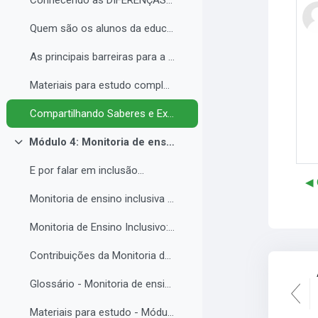
Conhecendo as DIFERENÇAS para promover a IGUALDADE com EQUIDADE.
Quem são os alunos da educação inclusiva.
As principais barreiras para a inclusão.
Materiais para estudo complementar - Módulo 3.
Compartilhando Saberes e Experiências. 2
Módulo 4: Monitoria de ensino inclusiva no processo formativo de estudantes com Necessidades Educacionais Específicas - NEE no contexto da Educação Profissional e Tecnológica.
Contrair
E por falar em inclusão...
◀︎
Monitoria de ensino inclusiva junto a estudante com Necessidades Educacionais Específicas - NEE no contexto da Educação Profissional e Tecnológica.
Monitoria de Ensino Inclusivo: Conceitos e Objetivos.
Contribuições da Monitoria de ensino inclusiva para o estudante com Necessidades Educacionais Específicas.
Glossário - Monitoria de ensino e educação inclusiva.
Materiais para estudo - Módulo 4.