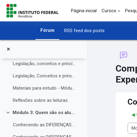
O Instituto Federal de Rondônia - IFRO
Ir para o conteúdo principal
Página inicial
Cursos
Pesqu
Núcleo de Atendimento às Pessoas com Necessidades Educacionais Específicas (NAPNE)
Materiais complementares do Módulo 1
Fórum
RSS feed dos posts
Compartilhando Saberes e Experiências.
Módulo 2: Legislação, Conceitos e princípios da educação inclusiva.
Contrair
Legislação, conceitos e princípios da educação inclusiva.
Comp
Legislação, Conceitos e princípios da educação inclusiva (parte 2)
Exper
Materiais para estudo - Módulo 2.
Co
Reflexões sobre as leituras.
Módulo 3: Quem são os alunos da educação inclusiva.
◀︎
Contrair
Conhecendo as DIFERENÇAS para promover a IGUALDADE com EQUIDADE.
Modo