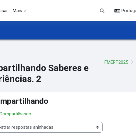
isar
Mais
Portuguê
Alternar entrada d
FMEPT2025
artilhando Saberes e
iências. 2
mpartilhando
 Compartilhando
 de visualização