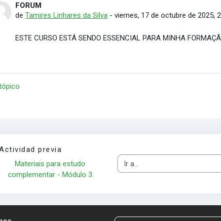
FORUM
Número de respuestas: 0
de
Tamires Linhares da Silva
-
viernes, 17 de octubre de 2025, 
ESTE CURSO ESTÁ SENDO ESSENCIAL PARA MINHA FORMAÇ
 tópico
Actividad previa
Materiais para estudo 
Ir a...
complementar - Módulo 3.
nos