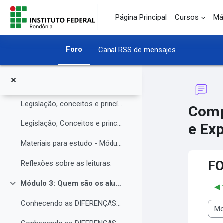
O Instituto Federal de Rondônia - IFRO
Salta al contenido principal
Página Principal
Cursos
Má
Núcleo de Atendimento às Pessoas com Necessidades Educacionais Específicas (NAPNE)
Materiais complementares do Módulo 1
Foro
Canal RSS de mensajes
Compartilhando Saberes e Experiências.
Módulo 2: Legislação, Conceitos e princípios da educação inclusiva.
Colapsar
Legislação, conceitos e princípios da educação inclusiva.
Comp
Legislação, Conceitos e princípios da educação inclusiva (parte 2)
e Exp
Materiais para estudo - Módulo 2.
F
Reflexões sobre as leituras.
Módulo 3: Quem são os alunos da educação inclusiva.
◀︎
Colapsar
Conhecendo as DIFERENÇAS para promover a IGUALDADE com EQUIDADE.
Most