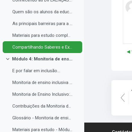
Conhecendo as DIFERENÇAS para promover a IGUALDADE com EQUIDADE.
Quem são os alunos da educação inclusiva.
As principais barreiras para a inclusão.
Materiais para estudo complementar - Módulo 3.
Compartilhando Saberes e Experiências. 2
◀︎
Módulo 4: Monitoria de ensino inclusiva no processo formativo de estudantes com Necessidades Educacionais Específicas - NEE no contexto da Educação Profissional e Tecnológica.
Colapsar
E por falar em inclusão...
Monitoria de ensino inclusiva junto a estudante com Necessidades Educacionais Específicas - NEE no contexto da Educação Profissional e Tecnológica.
Monitoria de Ensino Inclusivo: Conceitos e Objetivos.
Contribuições da Monitoria de ensino inclusiva para o estudante com Necessidades Educacionais Específicas.
Glossário - Monitoria de ensino e educação inclusiva.
Materiais para estudo - Módulo 4.
Contácta