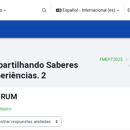
s
Español - Internacional ‎(es)‎
E
Selector de búsqueda de entrada
FMEPT2025
artilhando Saberes
eriências. 2
ORUM
 tópico
rar modo