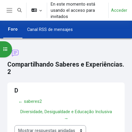
Salta al contenido principal
En este momento está
usando el acceso para
Acceder
Selector de búsqueda de entrada
Panel lateral
invitados
Foro
Canal RSS de mensajes
Abrir índice del curso
Compartilhando Saberes e Experiências.
2
D
← saberes2
Diversidade, Desigualdade e Educação Inclusiva
→