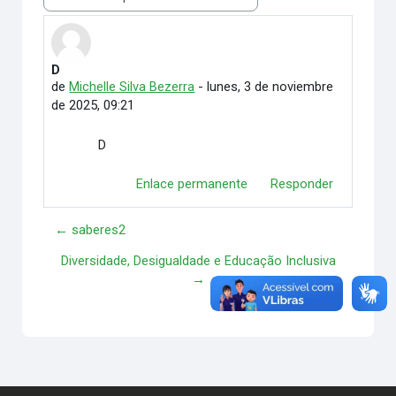
Mostrar modo
D
Número de respuestas: 0
de
Michelle Silva Bezerra
-
lunes, 3 de noviembre
de 2025, 09:21
D
Enlace permanente
Responder
← saberes2
Diversidade, Desigualdade e Educação Inclusiva
→