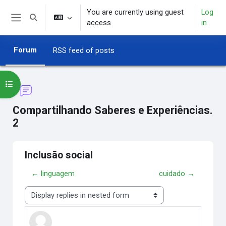
Skip to main content
You are currently using guest
Log
Toggle search input
access
in
Side panel
Forum
RSS feed of posts
Open course index
Compartilhando Saberes e Experiências.
2
Inclusão social
← linguagem
cuidado →
Display mode