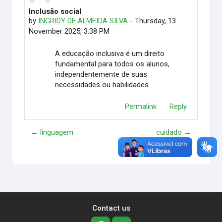
Inclusão social
Number of replies: 0
by
INGRIDY DE ALMEIDA SILVA
-
Thursday, 13
November 2025, 3:38 PM
A educação inclusiva é um direito
fundamental para todos os alunos,
independentemente de suas
necessidades ou habilidades.
Permalink
Reply
← linguagem
cuidado →
Contact us