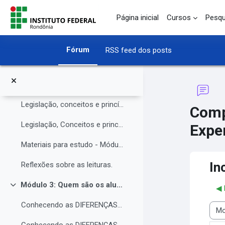
O Instituto Federal de Rondônia - IFRO
Ir para o conteúdo principal
Página inicial
Cursos
Pesqu
Núcleo de Atendimento às Pessoas com Necessidades Educacionais Específicas (NAPNE)
Materiais complementares do Módulo 1
Fórum
RSS feed dos posts
Compartilhando Saberes e Experiências.
Módulo 2: Legislação, Conceitos e princípios da educação inclusiva.
Contrair
Legislação, conceitos e princípios da educação inclusiva.
Comp
Legislação, Conceitos e princípios da educação inclusiva (parte 2)
Exper
Materiais para estudo - Módulo 2.
In
Reflexões sobre as leituras.
Módulo 3: Quem são os alunos da educação inclusiva.
◀︎
Contrair
Conhecendo as DIFERENÇAS para promover a IGUALDADE com EQUIDADE.
Modo