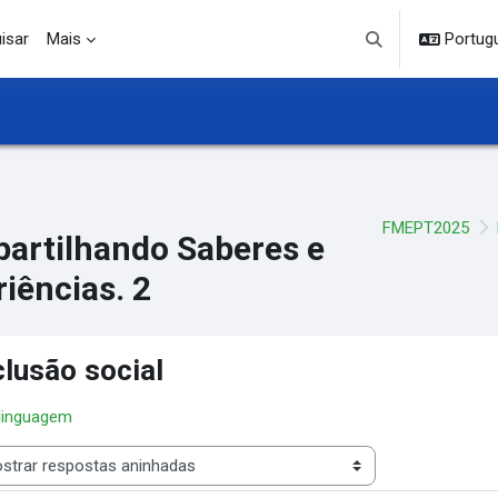
isar
Mais
Portuguê
Alternar entrada d
FMEPT2025
artilhando Saberes e
iências. 2
clusão social
 linguagem
 de visualização