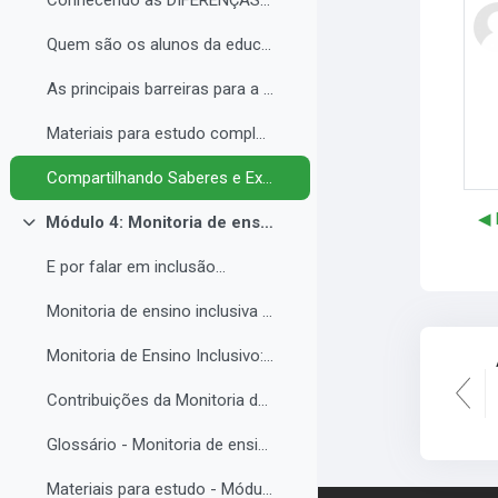
Conhecendo as DIFERENÇAS para promover a IGUALDADE com EQUIDADE.
Quem são os alunos da educação inclusiva.
As principais barreiras para a inclusão.
Materiais para estudo complementar - Módulo 3.
Compartilhando Saberes e Experiências. 2
◀︎
Módulo 4: Monitoria de ensino inclusiva no processo formativo de estudantes com Necessidades Educacionais Específicas - NEE no contexto da Educação Profissional e Tecnológica.
Contrair
E por falar em inclusão...
Monitoria de ensino inclusiva junto a estudante com Necessidades Educacionais Específicas - NEE no contexto da Educação Profissional e Tecnológica.
Monitoria de Ensino Inclusivo: Conceitos e Objetivos.
Contribuições da Monitoria de ensino inclusiva para o estudante com Necessidades Educacionais Específicas.
Glossário - Monitoria de ensino e educação inclusiva.
Materiais para estudo - Módulo 4.