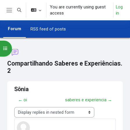
Skip to main content
You are currently using guest
Log
Toggle search input
access
in
Side panel
Forum
RSS feed of posts
Open course index
Compartilhando Saberes e Experiências.
2
Sônia
← oi
saberes e experiencia →
Display mode