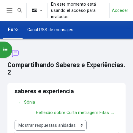
Salta al contenido principal
En este momento está
usando el acceso para
Acceder
Selector de búsqueda de entrada
Panel lateral
invitados
Foro
Canal RSS de mensajes
Abrir índice del curso
Compartilhando Saberes e Experiências.
2
saberes e experiencia
← Sônia
Reflexão sobre Curta metragem Fitas →
Mostrar modo