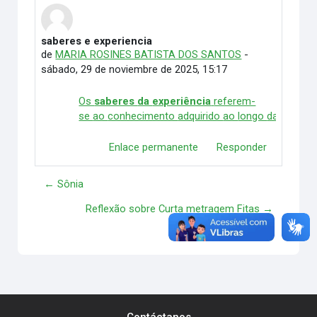
saberes e experiencia
Número de respuestas: 0
de
MARIA ROSINES BATISTA DOS SANTOS
-
sábado, 29 de noviembre de 2025, 15:17
Os
saberes
da
experiência
referem-
se
ao
conhecimento
adquirido
ao
longo
da
vida
pe
Enlace permanente
Responder
← Sônia
Reflexão sobre Curta metragem Fitas →
Contáctanos