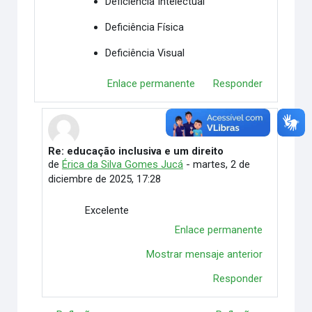
Deficiência Intelectual
Deficiência Física
Deficiência Visual
Enlace permanente
Responder
Re: educação inclusiva e um direito
En respuesta a rosane cordeiro
de
Érica da Silva Gomes Jucá
-
martes, 2 de
diciembre de 2025, 17:28
Excelente
Enlace permanente
Mostrar mensaje anterior
Responder