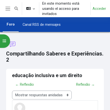
Salta al contenido principal
En este momento está
usando el acceso para
Acceder
Selector de búsqueda de entrada
Panel lateral
invitados
Foro
Canal RSS de mensajes
Abrir índice del curso
Compartilhando Saberes e Experiências.
2
educação inclusiva e um direito
← Reflexão
Reflexão →
Mostrar modo