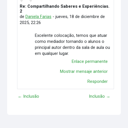
Re: Compartilhando Saberes e Experiências.
En respuesta a Paulo Vinícius Pereira de Lima
2
de
Daniela Farias
-
jueves, 18 de diciembre de
2025, 22:26
Excelente colocação, temos que atuar
como mediador tornando o alunos o
principal autor dentro da sala de aula ou
em qualquer lugar.
Enlace permanente
Mostrar mensaje anterior
Responder
← Inclusão
Inclusão →