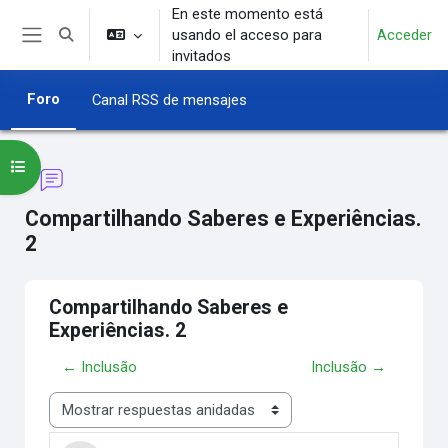
Salta al contenido principal
En este momento está
usando el acceso para
Acceder
Selector de búsqueda de entrada
Panel lateral
invitados
Foro
Canal RSS de mensajes
Abrir índice del curso
Compartilhando Saberes e Experiências.
2
Compartilhando Saberes e
Experiências. 2
← Inclusão
Inclusão →
Mostrar modo