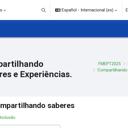
s
Español - Internacional ‎(es)‎
E
Selector de búsqueda de entrada
artilhando
FMEPT2025
Compartilhando 
res e Experiências.
mpartilhando saberes
 Inclusão