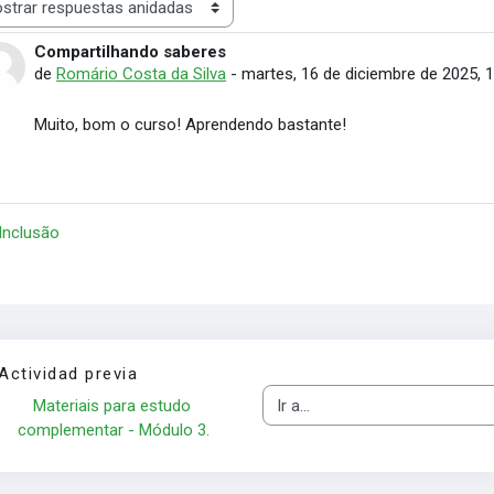
rar modo
Compartilhando saberes
Número de respuestas: 0
de
Romário Costa da Silva
-
martes, 16 de diciembre de 2025, 
Muito, bom o curso! Aprendendo bastante!
 Inclusão
Actividad previa
Materiais para estudo 
Ir a...
complementar - Módulo 3.