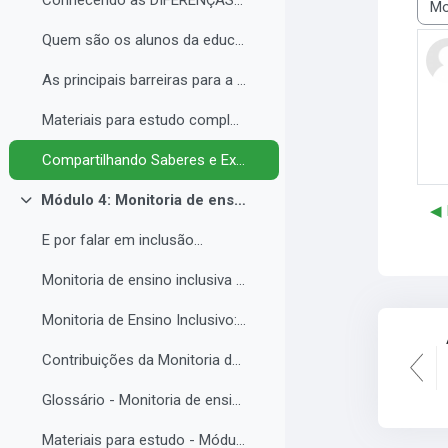
Conhecendo as DIFERENÇAS para promover a IGUALDADE com EQUIDADE.
Most
Quem são os alunos da educação inclusiva.
As principais barreiras para a inclusão.
Materiais para estudo complementar - Módulo 3.
Compartilhando Saberes e Experiências. 2
Módulo 4: Monitoria de ensino inclusiva no processo formativo de estudantes com Necessidades Educacionais Específicas - NEE no contexto da Educação Profissional e Tecnológica.
Colapsar
◀︎
E por falar em inclusão...
Monitoria de ensino inclusiva junto a estudante com Necessidades Educacionais Específicas - NEE no contexto da Educação Profissional e Tecnológica.
Monitoria de Ensino Inclusivo: Conceitos e Objetivos.
Contribuições da Monitoria de ensino inclusiva para o estudante com Necessidades Educacionais Específicas.
Glossário - Monitoria de ensino e educação inclusiva.
Materiais para estudo - Módulo 4.