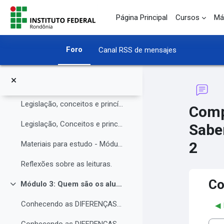
O Instituto Federal de Rondônia - IFRO
Salta al contenido principal
Página Principal
Cursos
Má
Núcleo de Atendimento às Pessoas com Necessidades Educacionais Específicas (NAPNE)
Materiais complementares do Módulo 1
Foro
Canal RSS de mensajes
Compartilhando Saberes e Experiências.
Módulo 2: Legislação, Conceitos e princípios da educação inclusiva.
Colapsar
Legislação, conceitos e princípios da educação inclusiva.
Comp
Legislação, Conceitos e princípios da educação inclusiva (parte 2)
Sabe
2
Materiais para estudo - Módulo 2.
Reflexões sobre as leituras.
Co
Módulo 3: Quem são os alunos da educação inclusiva.
Colapsar
Conhecendo as DIFERENÇAS para promover a IGUALDADE com EQUIDADE.
◀︎