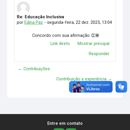
Re: Educação Inclusiva
Número de respostas: 0
por
Edina Paz
-
segunda-feira, 22 dez. 2025, 13:04
Concordo com sua afirmação 👏🏽
Link direto
Mostrar principal
Responder
← Contribuições
Contribuição e experiência →
Entre em contato