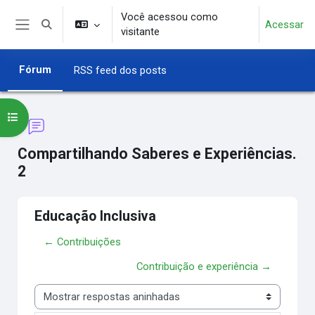
Ir para o conteúdo principal
Você acessou como
Acessar
Alternar entrada de pesquisa
visitante
Painel lateral
Fórum
RSS feed dos posts
Abrir índice do curso
Compartilhando Saberes e Experiências.
2
Educação Inclusiva
← Contribuições
Contribuição e experiência →
Modo de visualização