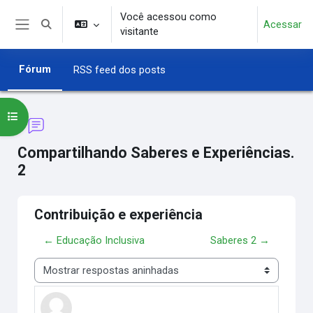
Ir para o conteúdo principal
Você acessou como
Acessar
Alternar entrada de pesquisa
visitante
Painel lateral
Fórum
RSS feed dos posts
Abrir índice do curso
Compartilhando Saberes e Experiências.
2
Contribuição e experiência
← Educação Inclusiva
Saberes 2 →
Modo de visualização