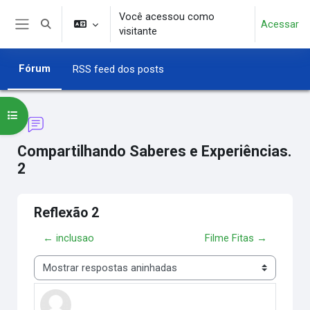
Ir para o conteúdo principal
Você acessou como
Acessar
Alternar entrada de pesquisa
visitante
Painel lateral
Fórum
RSS feed dos posts
Abrir índice do curso
Compartilhando Saberes e Experiências.
2
Reflexão 2
← inclusao
Filme Fitas →
Modo de visualização