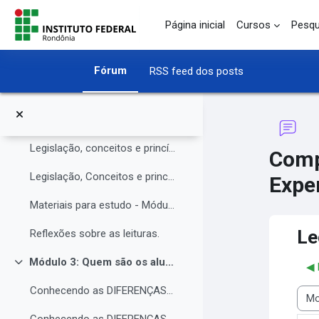
O Instituto Federal de Rondônia - IFRO
Ir para o conteúdo principal
Página inicial
Cursos
Pesqu
Núcleo de Atendimento às Pessoas com Necessidades Educacionais Específicas (NAPNE)
Materiais complementares do Módulo 1
Fórum
RSS feed dos posts
Compartilhando Saberes e Experiências.
Módulo 2: Legislação, Conceitos e princípios da educação inclusiva.
Contrair
Legislação, conceitos e princípios da educação inclusiva.
Comp
Legislação, Conceitos e princípios da educação inclusiva (parte 2)
Exper
Materiais para estudo - Módulo 2.
Le
Reflexões sobre as leituras.
Módulo 3: Quem são os alunos da educação inclusiva.
◀︎
Contrair
Conhecendo as DIFERENÇAS para promover a IGUALDADE com EQUIDADE.
Modo