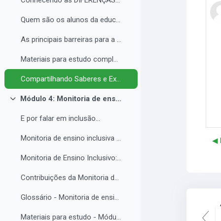
Conhecendo as DIFERENÇAS para promover a IGUALDADE com EQUIDADE.
Quem são os alunos da educação inclusiva.
As principais barreiras para a inclusão.
Materiais para estudo complementar - Módulo 3.
Compartilhando Saberes e Experiências. 2
Módulo 4: Monitoria de ensino inclusiva no processo formativo de estudantes com Necessidades Educacionais Específicas - NEE no contexto da Educação Profissional e Tecnológica.
Contrair
E por falar em inclusão...
Monitoria de ensino inclusiva junto a estudante com Necessidades Educacionais Específicas - NEE no contexto da Educação Profissional e Tecnológica.
◀︎
Monitoria de Ensino Inclusivo: Conceitos e Objetivos.
Contribuições da Monitoria de ensino inclusiva para o estudante com Necessidades Educacionais Específicas.
Glossário - Monitoria de ensino e educação inclusiva.
Materiais para estudo - Módulo 4.