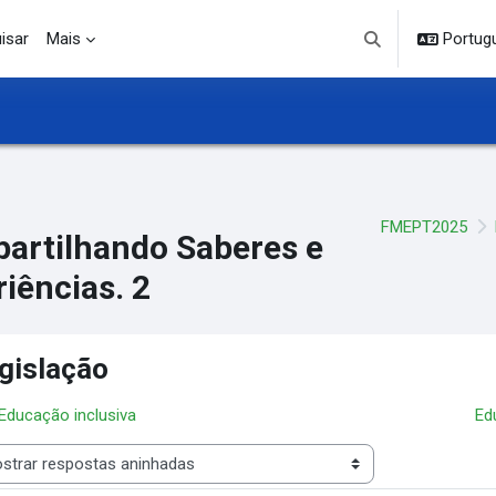
isar
Mais
Portuguê
Alternar entrada d
FMEPT2025
artilhando Saberes e
iências. 2
gislação
 Educação inclusiva
Ed
 de visualização